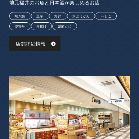
地元福井のお魚と日本酒が楽しめるお店
焼き鯖
里芋
海鮮
水ようかん
へしこ
汐雲丹
厚揚げ
越前がに
店舗詳細情報