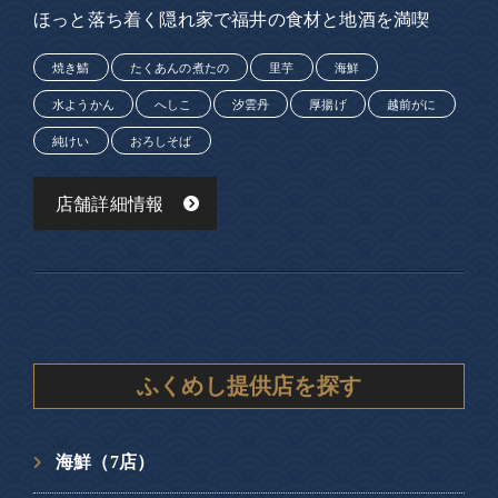
ほっと落ち着く隠れ家で福井の食材と地酒を満喫
焼き鯖
たくあんの煮たの
里芋
海鮮
水ようかん
へしこ
汐雲丹
厚揚げ
越前がに
純けい
おろしそば
店舗詳細情報
ふくめし提供店を探す
海鮮（7店）