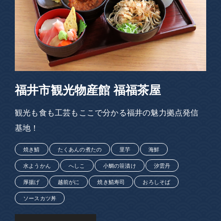
福井市観光物産館 福福茶屋
観光も食も工芸もここで分かる福井の魅力拠点発信
基地！
焼き鯖
たくあんの煮たの
里芋
海鮮
水ようかん
へしこ
小鯛の笹漬け
汐雲丹
厚揚げ
越前がに
焼き鯖寿司
おろしそば
ソースカツ丼