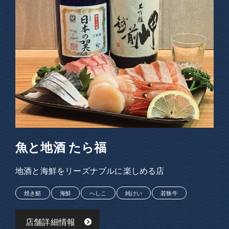
魚と地酒 たら福
地酒と海鮮をリーズナブルに楽しめる店
焼き鯖
海鮮
へしこ
純けい
若狭牛
店舗詳細情報