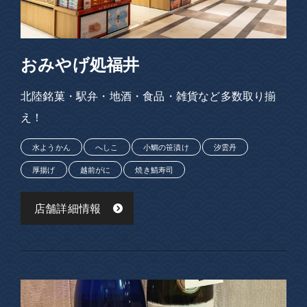
おみやげ処福井
北陸銘菓・駅弁・地酒・食品・雑貨など多数取り揃
え！
水ようかん
へしこ
小鯛の笹漬け
汐雲丹
厚揚げ
越前がに
焼き鯖寿司
店舗詳細情報